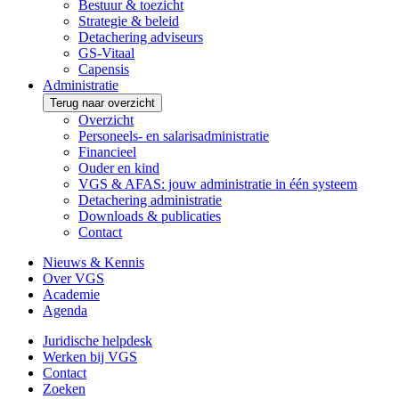
Bestuur & toezicht
Strategie & beleid
Detachering adviseurs
GS-Vitaal
Capensis
Administratie
Terug naar overzicht
Overzicht
Personeels- en salarisadministratie
Financieel
Ouder en kind
VGS & AFAS: jouw administratie in één systeem
Detachering administratie
Downloads & publicaties
Contact
Nieuws & Kennis
Over VGS
Academie
Agenda
Juridische helpdesk
Werken bij VGS
Contact
Zoeken