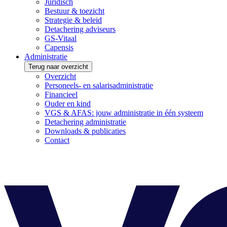
Juridisch
Bestuur & toezicht
Strategie & beleid
Detachering adviseurs
GS-Vitaal
Capensis
Administratie
Terug naar overzicht
Overzicht
Personeels- en salarisadministratie
Financieel
Ouder en kind
VGS & AFAS: jouw administratie in één systeem
Detachering administratie
Downloads & publicaties
Contact