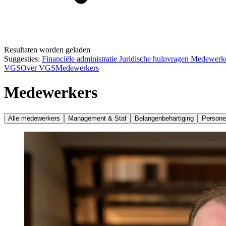
Resultaten worden geladen
Suggesties:
Financiële administratie
Juridische hulpvragen
Medewerk
VGS
Over VGS
Medewerkers
Medewerkers
Alle medewerkers
Management & Staf
Belangenbehartiging
Personee