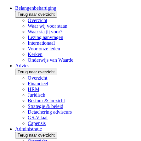
Belangenbehartiging
Terug naar overzicht
Overzicht
Waar wij voor staan
Waar sta jij voor?
Lezing aanvragen
Internationaal
Voor onze leden
Kerken
Onderwijs van Waarde
Advies
Terug naar overzicht
Overzicht
Financieel
HRM
Juridisch
Bestuur & toezicht
Strategie & beleid
Detachering adviseurs
GS-Vitaal
Capensis
Administratie
Terug naar overzicht