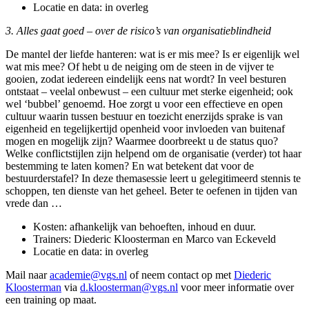
Locatie en data: in overleg
3. Alles gaat goed – over de risico’s van organisatieblindheid
De mantel der liefde hanteren: wat is er mis mee? Is er eigenlijk wel
wat mis mee? Of hebt u de neiging om de steen in de vijver te
gooien, zodat iedereen eindelijk eens nat wordt? In veel besturen
ontstaat – veelal onbewust – een cultuur met sterke eigenheid; ook
wel ‘bubbel’ genoemd. Hoe zorgt u voor een effectieve en open
cultuur waarin tussen bestuur en toezicht enerzijds sprake is van
eigenheid en tegelijkertijd openheid voor invloeden van buitenaf
mogen en mogelijk zijn? Waarmee doorbreekt u de status quo?
Welke conflictstijlen zijn helpend om de organisatie (verder) tot haar
bestemming te laten komen? En wat betekent dat voor de
bestuurderstafel? In deze themasessie leert u gelegitimeerd stennis te
schoppen, ten dienste van het geheel. Beter te oefenen in tijden van
vrede dan …
Kosten: afhankelijk van behoeften, inhoud en duur.
Trainers: Diederic Kloosterman en Marco van Eckeveld
Locatie en data: in overleg
Mail naar
academie@vgs.nl
of neem contact op met
Diederic
Kloosterman
via
d.kloosterman@vgs.nl
voor meer informatie over
een training op maat.