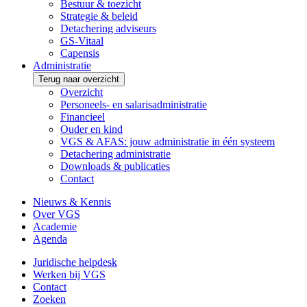
Bestuur & toezicht
Strategie & beleid
Detachering adviseurs
GS-Vitaal
Capensis
Administratie
Terug naar overzicht
Overzicht
Personeels- en salarisadministratie
Financieel
Ouder en kind
VGS & AFAS: jouw administratie in één systeem
Detachering administratie
Downloads & publicaties
Contact
Nieuws & Kennis
Over VGS
Academie
Agenda
Juridische helpdesk
Werken bij VGS
Contact
Zoeken