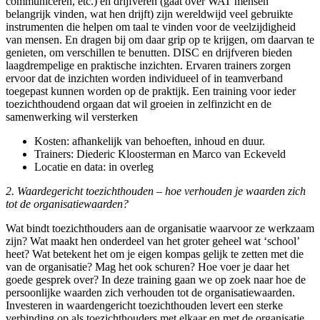
communiceren, etc.) en drijfveren (gaat over WAT mensen
belangrijk vinden, wat hen drijft) zijn wereldwijd veel gebruikte
instrumenten die helpen om taal te vinden voor de veelzijdigheid
van mensen. En dragen bij om daar grip op te krijgen, om daarvan te
genieten, om verschillen te benutten. DISC en drijfveren bieden
laagdrempelige en praktische inzichten. Ervaren trainers zorgen
ervoor dat de inzichten worden individueel of in teamverband
toegepast kunnen worden op de praktijk. Een training voor ieder
toezichthoudend orgaan dat wil groeien in zelfinzicht en de
samenwerking wil versterken
Kosten: afhankelijk van behoeften, inhoud en duur.
Trainers: Diederic Kloosterman en Marco van Eckeveld
Locatie en data: in overleg
2. Waardegericht toezichthouden – hoe verhouden je waarden zich
tot de organisatiewaarden?
Wat bindt toezichthouders aan de organisatie waarvoor ze werkzaam
zijn? Wat maakt hen onderdeel van het groter geheel wat ‘school’
heet? Wat betekent het om je eigen kompas gelijk te zetten met die
van de organisatie? Mag het ook schuren? Hoe voer je daar het
goede gesprek over? In deze training gaan we op zoek naar hoe de
persoonlijke waarden zich verhouden tot de organisatiewaarden.
Investeren in waardengericht toezichthouden levert een sterke
verbinding op als toezichthouders met elkaar en met de organisatie