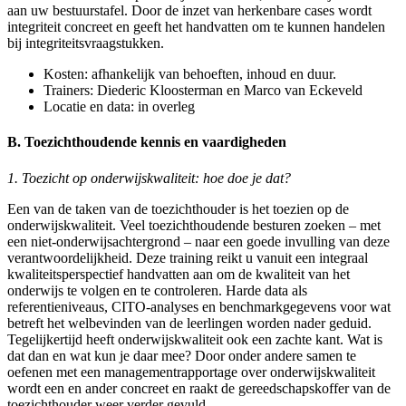
aan uw bestuurstafel. Door de inzet van herkenbare cases wordt
integriteit concreet en geeft het handvatten om te kunnen handelen
bij integriteitsvraagstukken.
Kosten: afhankelijk van behoeften, inhoud en duur.
Trainers: Diederic Kloosterman en Marco van Eckeveld
Locatie en data: in overleg
B. Toezichthoudende kennis en vaardigheden
1. Toezicht op onderwijskwaliteit: hoe doe je dat?
Een van de taken van de toezichthouder is het toezien op de
onderwijskwaliteit. Veel toezichthoudende besturen zoeken – met
een niet-onderwijsachtergrond – naar een goede invulling van deze
verantwoordelijkheid. Deze training reikt u vanuit een integraal
kwaliteitsperspectief handvatten aan om de kwaliteit van het
onderwijs te volgen en te controleren. Harde data als
referentieniveaus, CITO-analyses en benchmarkgegevens voor wat
betreft het welbevinden van de leerlingen worden nader geduid.
Tegelijkertijd heeft onderwijskwaliteit ook een zachte kant. Wat is
dat dan en wat kun je daar mee? Door onder andere samen te
oefenen met een managementrapportage over onderwijskwaliteit
wordt een en ander concreet en raakt de gereedschapskoffer van de
toezichthouder weer verder gevuld.