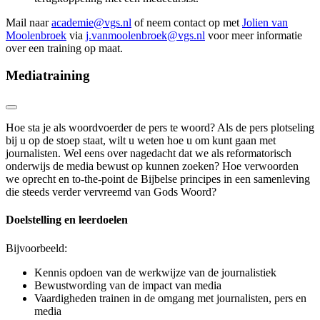
Mail naar
academie@vgs.nl
of neem contact op met
Jolien van
Moolenbroek
via
j.vanmoolenbroek@vgs.nl
voor meer informatie
over een training op maat.
Mediatraining
Hoe sta je als woordvoerder de pers te woord? Als de pers plotseling
bij u op de stoep staat, wilt u weten hoe u om kunt gaan met
journalisten. Wel eens over nagedacht dat we als reformatorisch
onderwijs de media bewust op kunnen zoeken? Hoe verwoorden
we oprecht en to-the-point de Bijbelse principes in een samenleving
die steeds verder vervreemd van Gods Woord?
Doelstelling en leerdoelen
Bijvoorbeeld:
Kennis opdoen van de werkwijze van de journalistiek
Bewustwording van de impact van media
Vaardigheden trainen in de omgang met journalisten, pers en
media