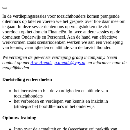
In de
verdiepingssessies voor toezichthouders
komen prangende
dilemma’s op tafel en voeren we het gesprek over hoe daar mee om
te gaan. In deze sessie richten ons op vraagstukken die zich
voordoen op het domein Financiën. In twee andere sessies op de
domeinen Onderwijs en Personeel. Aan de hand van effectieve
werkvormen zoals scenariodenken werken we aan een verdieping
van kennis, vaardigheden en attitude van de toezichthouder.
We verzorgen de gewenste verdieping graag incompany. Neem
contact op met
Arie Arends
,
a.arends@vgs.nl
, en informeer naar de
mogelijkheden.
Doelstelling en leerdoelen
het toerusten m.b.t. de vaardigheden en attitude van
toezichthouders
het verbreden en verdiepen van kennis en inzicht in
(strategische) hoofdthema’s in het onderwijs.
Opbouw training
Intro over de actualiteit en de (weerbarstige) praktijk van