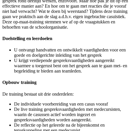
gesprek rond deeltijd werken, enzovoort. Maar hoe pak je dit op een
effectieve manier aan? En hoe om te gaan met reacties die je vooraf
niet had verwacht? Wat te doen bij weerstand? Tijdens deze training
gaan we praktisch aan de slag a.d.h.v. eigen ingebrachte casuïstiek.
Deze op-maat-training stemmen we af op de vraagstukken en
behoeften van de schoolorganisatie.
Doelstelling en leerdoelen
U ontvangt handvatten en ontwikkelt vaardigheden voor een
goede en doelgerichte inleiding van het gesprek
U krijgt verdiepende gespreksvaardigheden aangereikt
waarmee u toegerust bent om het gesprek aan te gaan met- en
begeleiding te bieden aan teamleden.
Opbouw training
De training bestaat uit drie onderdelen:
De individuele voorbereiding van een casus vooraf
De live training gespreksvaardigheden met medecursisten,
waarin de casussen actief worden ingezet en
gespreksvaardigheden worden aangereikt.
De reflectie op het geleerde na de bijeenkomst en
terugkoppeling met een medecursist.