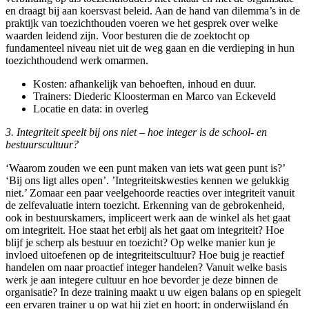
en draagt bij aan koersvast beleid. Aan de hand van dilemma’s in de
praktijk van toezichthouden voeren we het gesprek over welke
waarden leidend zijn. Voor besturen die de zoektocht op
fundamenteel niveau niet uit de weg gaan en die verdieping in hun
toezichthoudend werk omarmen.
Kosten: afhankelijk van behoeften, inhoud en duur.
Trainers: Diederic Kloosterman en Marco van Eckeveld
Locatie en data: in overleg
3. Integriteit speelt bij ons niet – hoe integer is de school- en
bestuurscultuur?
‘Waarom zouden we een punt maken van iets wat geen punt is?’
‘Bij ons ligt alles open’. ’Integriteitskwesties kennen we gelukkig
niet.’ Zomaar een paar veelgehoorde reacties over integriteit vanuit
de zelfevaluatie intern toezicht. Erkenning van de gebrokenheid,
ook in bestuurskamers, impliceert werk aan de winkel als het gaat
om integriteit. Hoe staat het erbij als het gaat om integriteit? Hoe
blijf je scherp als bestuur en toezicht? Op welke manier kun je
invloed uitoefenen op de integriteitscultuur? Hoe buig je reactief
handelen om naar proactief integer handelen? Vanuit welke basis
werk je aan integere cultuur en hoe bevorder je deze binnen de
organisatie? In deze training maakt u uw eigen balans op en spiegelt
een ervaren trainer u op wat hij ziet en hoort; in onderwijsland én