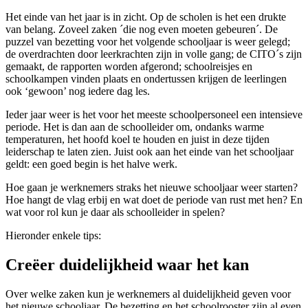
Het einde van het jaar is in zicht. Op de scholen is het een drukte
van belang. Zoveel zaken ´die nog even moeten gebeuren´. De
puzzel van bezetting voor het volgende schooljaar is weer gelegd;
de overdrachten door leerkrachten zijn in volle gang; de CITO´s zijn
gemaakt, de rapporten worden afgerond; schoolreisjes en
schoolkampen vinden plaats en ondertussen krijgen de leerlingen
ook ‘gewoon’ nog iedere dag les.
Ieder jaar weer is het voor het meeste schoolpersoneel een intensieve
periode. Het is dan aan de schoolleider om, ondanks warme
temperaturen, het hoofd koel te houden en juist in deze tijden
leiderschap te laten zien. Juist ook aan het einde van het schooljaar
geldt: een goed begin is het halve werk.
Hoe gaan je werknemers straks het nieuwe schooljaar weer starten?
Hoe hangt de vlag erbij en wat doet de periode van rust met hen? En
wat voor rol kun je daar als schoolleider in spelen?
Hieronder enkele tips:
Creëer duidelijkheid waar het kan
Over welke zaken kun je werknemers al duidelijkheid geven voor
het nieuwe schooljaar. De bezetting en het schoolrooster zijn al even