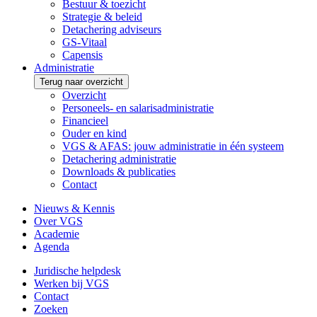
Bestuur & toezicht
Strategie & beleid
Detachering adviseurs
GS-Vitaal
Capensis
Administratie
Terug naar overzicht
Overzicht
Personeels- en salarisadministratie
Financieel
Ouder en kind
VGS & AFAS: jouw administratie in één systeem
Detachering administratie
Downloads & publicaties
Contact
Nieuws & Kennis
Over VGS
Academie
Agenda
Juridische helpdesk
Werken bij VGS
Contact
Zoeken