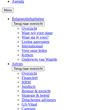
Agenda
Menu
Belangenbehartiging
Terug naar overzicht
Overzicht
Waar wij voor staan
Waar sta jij voor?
Lezing aanvragen
Internationaal
Voor onze leden
Kerken
Onderwijs van Waarde
Advies
Terug naar overzicht
Overzicht
Financieel
HRM
Juridisch
Bestuur & toezicht
Strategie & beleid
Detachering adviseurs
GS-Vitaal
Capensis