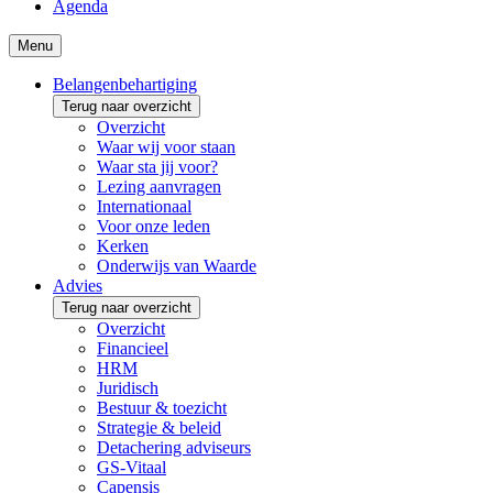
Agenda
Menu
Belangenbehartiging
Terug naar overzicht
Overzicht
Waar wij voor staan
Waar sta jij voor?
Lezing aanvragen
Internationaal
Voor onze leden
Kerken
Onderwijs van Waarde
Advies
Terug naar overzicht
Overzicht
Financieel
HRM
Juridisch
Bestuur & toezicht
Strategie & beleid
Detachering adviseurs
GS-Vitaal
Capensis