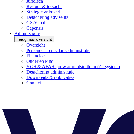
Juridisch
Bestuur & toezicht
Strategie & beleid
Detachering adviseurs
GS-Vitaal
Capensis
Administratie
Terug naar overzicht
Overzicht
Personeels- en salarisadministratie
Financieel
Ouder en kind
VGS & AFAS: jouw administratie in één systeem
Detachering administratie
Downloads & publicaties
Contact