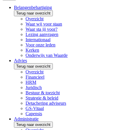
Belangenbehartiging
Terug naar overzicht
Overzicht
Waar wij voor staan
Waar sta jij voor?
Lezing aanvragen
Internationaal
Voor onze leden
Kerken
Onderwijs van Waarde
Advies
Terug naar overzicht
Overzicht
Financieel
HRM
Juridisch
Bestuur & toezicht
Strategie & beleid
Detachering adviseurs
GS-Vitaal
Capensis
Administratie
Terug naar overzicht