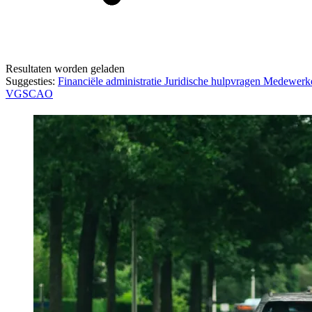
Resultaten worden geladen
Suggesties:
Financiële administratie
Juridische hulpvragen
Medewerk
VGS
CAO