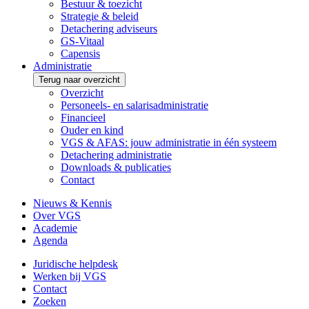
Bestuur & toezicht
Strategie & beleid
Detachering adviseurs
GS-Vitaal
Capensis
Administratie
Terug naar overzicht
Overzicht
Personeels- en salarisadministratie
Financieel
Ouder en kind
VGS & AFAS: jouw administratie in één systeem
Detachering administratie
Downloads & publicaties
Contact
Nieuws & Kennis
Over VGS
Academie
Agenda
Juridische helpdesk
Werken bij VGS
Contact
Zoeken