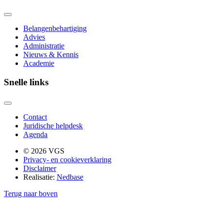
Belangenbehartiging
Advies
Administratie
Nieuws & Kennis
Academie
Snelle links
Contact
Juridische helpdesk
Agenda
© 2026 VGS
Privacy- en cookieverklaring
Disclaimer
Realisatie:
Nedbase
Terug naar boven