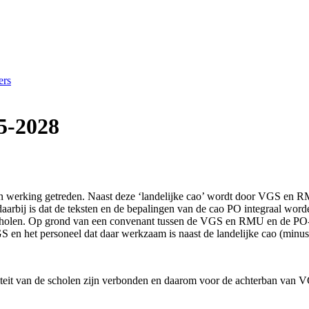
ers
5-2028
 in werking getreden. Naast deze ‘landelijke cao’ wordt door VGS en 
arbij is dat de teksten en de bepalingen van de cao PO integraal worde
cholen. Op grond van een convenant tussen de VGS en RMU en de PO-ra
 en het personeel dat daar werkzaam is naast de landelijke cao (minus 
teit van de scholen zijn verbonden en daarom voor de achterban van V