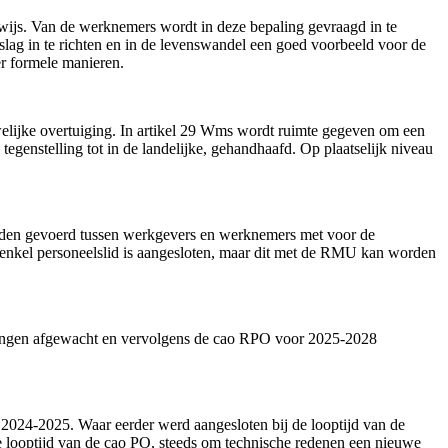
erwijs. Van de werknemers wordt in deze bepaling gevraagd in te
lag in te richten en in de levenswandel een goed voorbeeld voor de
er formele manieren.
lijke overtuiging. In artikel 29 Wms wordt ruimte gegeven om een
genstelling tot in de landelijke, gehandhaafd. Op plaatselijk niveau
rden gevoerd tussen werkgevers en werknemers met voor de
n enkel personeelslid is aangesloten, maar dit met de RMU kan worden
elingen afgewacht en vervolgens de cao RPO voor 2025-2028
 2024-2025. Waar eerder werd aangesloten bij de looptijd van de
e looptijd van de cao PO, steeds om technische redenen een nieuwe