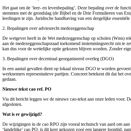
Het gaat om de ‘leer- en levenbepaling’. Deze bepaling over de functi
stemmen met de grondslag (de Bijbel en de Drie Formulieren van Enig
leerlingen te zijn. Juridische handhaving van een dergelijke essentië
2. Bepalingen over adviesrecht medezeggenschap
De wetgever heeft in de Wet medezeggenschap op scholen (Wms) reke
aan de medezeggenschapsraad toekomend instemmingsrecht om te zetten 
kan dus voor de wettelijke optie gekozen blijven worden. Zonder eigen
3. Bepalingen over decentraal georganiseerd overleg (DGO)
In een aantal gevallen dient op lokaal niveau DGO te worden gevo
werknemers representatieve partijen. Concreet betekent dit dat het o
gedaan.
Nieuwe tekst cao ref. PO
Via dit bericht leggen we de nieuwe cao-tekst aan onze leden voor
afgesloten.
Wat is er gewijzigd?
De wijzigingen in de cao RPO zijn vooral technisch van aard om aan 
‘landelijke’ cao PO, is dit keer gekozen voor een langere looptijd,