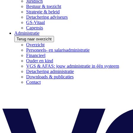
Juridisch
Bestuur & toezicht
Strategie & beleid
Detachering adviseurs
GS-Vitaal
Capensis
Administratie
Terug naar overzicht
Overzicht
Personeels- en salarisadministratie
Financieel
Ouder en kind
VGS & AFAS: jouw administratie in één systeem
Detachering administratie
Downloads & publicaties
Contact