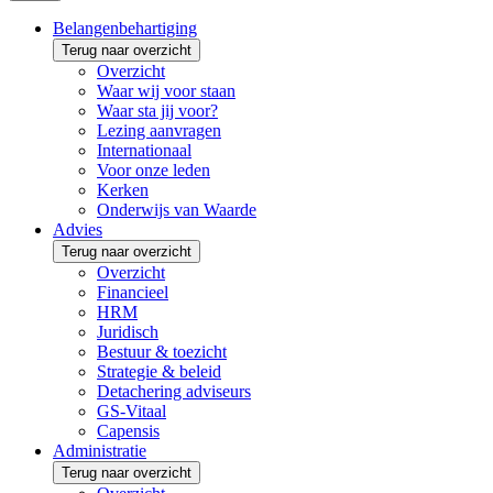
Belangenbehartiging
Terug naar overzicht
Overzicht
Waar wij voor staan
Waar sta jij voor?
Lezing aanvragen
Internationaal
Voor onze leden
Kerken
Onderwijs van Waarde
Advies
Terug naar overzicht
Overzicht
Financieel
HRM
Juridisch
Bestuur & toezicht
Strategie & beleid
Detachering adviseurs
GS-Vitaal
Capensis
Administratie
Terug naar overzicht