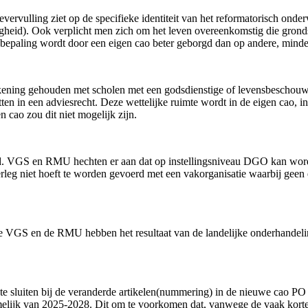
evervulling ziet op de specifieke identiteit van het reformatorisch ond
heid). Ook verplicht men zich om het leven overeenkomstig die gronds
le bepaling wordt door een eigen cao beter geborgd dan op andere, mind
ning gehouden met scholen met een godsdienstige of levensbeschouwe
in een adviesrecht. Deze wettelijke ruimte wordt in de eigen cao, in te
 cao zou dit niet mogelijk zijn.
erd. VGS en RMU hechten er aan dat op instellingsniveau DGO kan wo
verleg niet hoeft te worden gevoerd met een vakorganisatie waarbij gee
. De VGS en de RMU hebben het resultaat van de landelijke onderhand
te sluiten bij de veranderde artikelen(nummering) in de nieuwe cao PO
 namelijk van 2025-2028. Dit om te voorkomen dat, vanwege de vaak kort