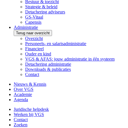
Bestuur & toezicht
Strategie & beleid
Detachering adviseurs
GS-Vitaal
Capensis
Administratie
Terug naar overzicht
Overzicht
Personeels- en salarisadministratie
Financieel
Ouder en kind
VGS & AFAS: jouw administratie in één systeem
Detachering administratie
Downloads & publicaties
Contact
Nieuws & Kennis
Over VGS
Academie
Agenda
Juridische helpdesk
Werken bij VGS
Contact
Zoeken