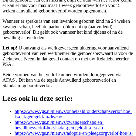
er kan er dus voor maximaal 1 week geboorteverlof en voor 5
weken aanvullend geboorteverlof worden opgenomen.
Wanneer er sprake is van een levenloos geboren kind na 24 weken
zwangerschap, heeft de partner óók recht op (aanvullend)
geboorteverlof. Dit geldt ook wanneer het kind tijdens of na de
bevalling is overleden.
Let op!
U ontvangt als werkgever geen uitkering voor aanvullend
geboorteverlof van een werknemer die gemoedsbezwaard is voor de
Ziektewet. Neem in dat geval contact op met uw Relatiebeheerder
PSA.
Beide vormen van het verlof kunnen worden doorgegeven via
AFAS . Dit kan via de tegels Aanvullend geboorteverlof en
Standaard geboorteverlof.
Lees ook in deze serie:
https://www.vgs.nl/nieuws/onbetaald-ouderschapsverlof-hoe-
is-dat-geregeld-in-de-cao
https://www.vgs.nl/nieuws/zwangerschaps-en-
bevallingsverlof-hoe-is-dat-geregeld-in-de-cao
https://www.vgs.nl/nieuws/adoptie-en-pleegzorgverlof-hoe-is-