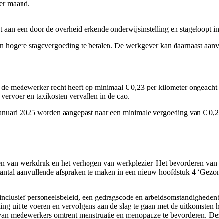
per maand.
t aan een door de overheid erkende onderwijsinstelling en stageloopt in 
n hogere stagevergoeding te betalen. De werkgever kan daarnaast aan
de medewerker recht heeft op minimaal € 0,23 per kilometer ongeacht d
ervoer en taxikosten vervallen in de cao.
anuari 2025 worden aangepast naar een minimale vergoeding van € 0,23
agen van werkdruk en het verhogen van werkplezier. Het bevorderen van 
 aantal aanvullende afspraken te maken in een nieuw hoofdstuk 4 ‘Gezo
n inclusief personeelsbeleid, een gedragscode en arbeidsomstandighedenb
g uit te voeren en vervolgens aan de slag te gaan met de uitkomsten h
 van medewerkers omtrent menstruatie en menopauze te bevorderen. Dez