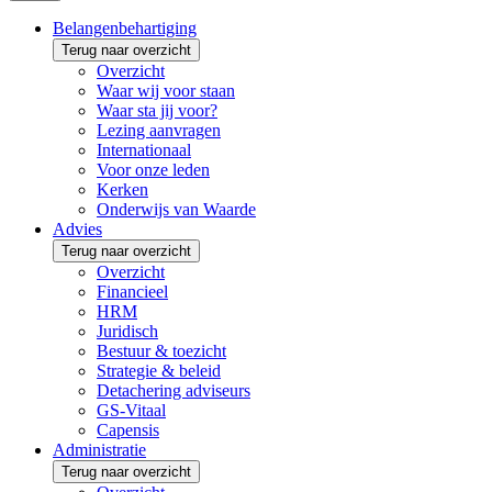
Belangenbehartiging
Terug naar overzicht
Overzicht
Waar wij voor staan
Waar sta jij voor?
Lezing aanvragen
Internationaal
Voor onze leden
Kerken
Onderwijs van Waarde
Advies
Terug naar overzicht
Overzicht
Financieel
HRM
Juridisch
Bestuur & toezicht
Strategie & beleid
Detachering adviseurs
GS-Vitaal
Capensis
Administratie
Terug naar overzicht