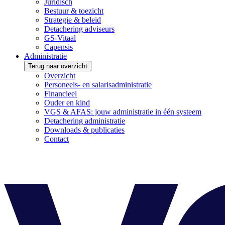
Juridisch
Bestuur & toezicht
Strategie & beleid
Detachering adviseurs
GS-Vitaal
Capensis
Administratie
Terug naar overzicht
Overzicht
Personeels- en salarisadministratie
Financieel
Ouder en kind
VGS & AFAS: jouw administratie in één systeem
Detachering administratie
Downloads & publicaties
Contact