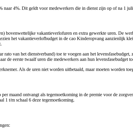
 naar 4%. Dit geldt voor medewerkers die in dienst zijn op of na 1 jul
en) bovenwettelijke vakantieverlofuren en extra gewerkte uren. De w
zien het vakantieverlofbudget in de cao Kinderopvang aanzienlijk klein
.
ar rato van het dienstverband) toe te voegen aan het levensfasebudge
 jaar de eerste twaalf uren die medewerkers aan hun levensfasebudget 
erknemer. Als de uren niet worden uitbetaald, maar moeten worden toe
uto per maand ontvangt als tegemoetkoming in de premie voor de zorgv
al 1 t/m schaal 6 deze tegemoetkoming.
ingen: