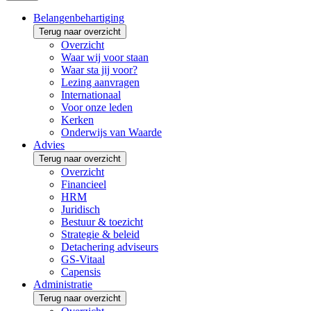
Belangenbehartiging
Terug naar overzicht
Overzicht
Waar wij voor staan
Waar sta jij voor?
Lezing aanvragen
Internationaal
Voor onze leden
Kerken
Onderwijs van Waarde
Advies
Terug naar overzicht
Overzicht
Financieel
HRM
Juridisch
Bestuur & toezicht
Strategie & beleid
Detachering adviseurs
GS-Vitaal
Capensis
Administratie
Terug naar overzicht