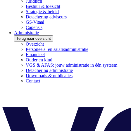
Juridisch
Bestuur & toezicht
Strategie & beleid
Detachering adviseurs
GS-Vitaal
Capensis
Administratie
Terug naar overzicht
Overzicht
Personeels- en salarisadministratie
Financieel
Ouder en kind
VGS & AFAS: jouw administratie in één systeem
Detachering administratie
Downloads & publicaties
Contact