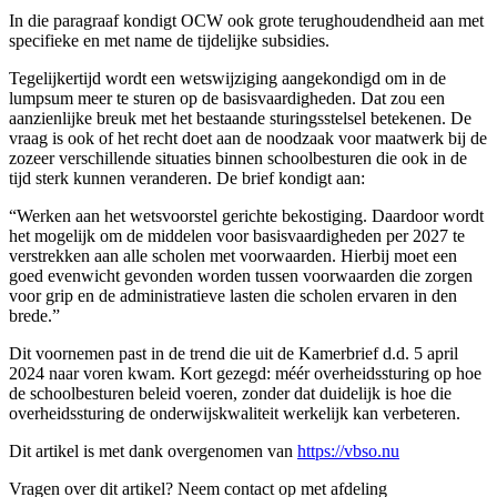
In die paragraaf kondigt OCW ook grote terughoudendheid aan met
specifieke en met name de tijdelijke subsidies.
Tegelijkertijd wordt een wetswijziging aangekondigd om in de
lumpsum meer te sturen op de basisvaardigheden. Dat zou een
aanzienlijke breuk met het bestaande sturingsstelsel betekenen. De
vraag is ook of het recht doet aan de noodzaak voor maatwerk bij de
zozeer verschillende situaties binnen schoolbesturen die ook in de
tijd sterk kunnen veranderen. De brief kondigt aan:
“Werken aan het wetsvoorstel gerichte bekostiging. Daardoor wordt
het mogelijk om de middelen voor basisvaardigheden per 2027 te
verstrekken aan alle scholen met voorwaarden. Hierbij moet een
goed evenwicht gevonden worden tussen voorwaarden die zorgen
voor grip en de administratieve lasten die scholen ervaren in den
brede.”
Dit voornemen past in de trend die uit de Kamerbrief d.d. 5 april
2024 naar voren kwam. Kort gezegd: méér overheidssturing op hoe
de schoolbesturen beleid voeren, zonder dat duidelijk is hoe die
overheidssturing de onderwijskwaliteit werkelijk kan verbeteren.
Dit artikel is met dank overgenomen van
https://vbso.nu
Vragen over dit artikel?
Neem contact op met afdeling