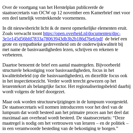
Over de voortgang van het Herstelplan publiceerde de
staatssecretaris van OCW op 12 november een Kamerbrief met voor
een deel tamelijk verstrekkende voornemens.
In dit nieuwsbericht licht ik de meest opmerkelijke elementen eruit.
Zoals verwacht toont
https://open.overheid.nl/documenten/dpc-
3e1e145d56bfd7833a78063943db3b2b186d76e6/pdf
de brief een
grote en sympathieke gedrevenheid om de onderwijskwaliteit bij
met name de basisvaardigheden lezen, schrijven en rekenen te
verbeteren.
Daartoe benoemt de brief een aantal maatregelen. Bijvoorbeeld
structurele bekostiging voor basisvaardigheden, focus in het
kwaliteitsbeleid (op die basisvaardigheden), en diezelfde focus ook
in het inspectietoezicht. Verder wordt terecht gewezen op het
lerarentekort als belangrijke factor. Het regionaliseringsbeleid daarbij
wordt volgens de brief doorgezet.
Maar ook worden structuurwijzigingen in de lumpsum voorgesteld.
De staatssecretaris wil normen introduceren voor het deel van de
lumpsum dat wordt besteed aan het primaire proces aan het deel dat
maximaal aan overhead wordt besteed. De staatssecretaris: “Deze
maatregel is nodig om het vertrouwen van leraren – en de politiek –
in een verantwoorde besteding van de bekostiging te borgen.”