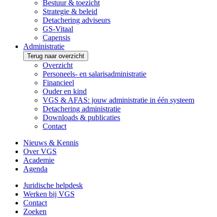
Bestuur & toezicht
Strategie & beleid
Detachering adviseurs
GS-Vitaal
Capensis
Administratie
Terug naar overzicht
Overzicht
Personeels- en salarisadministratie
Financieel
Ouder en kind
VGS & AFAS: jouw administratie in één systeem
Detachering administratie
Downloads & publicaties
Contact
Nieuws & Kennis
Over VGS
Academie
Agenda
Juridische helpdesk
Werken bij VGS
Contact
Zoeken