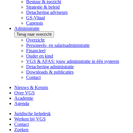
Bestuur & toezicht
Strategie & beleid
Detachering adviseurs
GS-Vitaal
Capensis
Administratie
Terug naar overzicht
Overzicht
Personeels- en salarisadministratie
Financieel
Ouder en kind
VGS & AFAS: jouw administratie in één systeem
Detachering administratie
Downloads & publicaties
Contact
Nieuws & Kennis
Over VGS
Academie
Agenda
Juridische helpdesk
Werken bij VGS
Contact
Zoeken