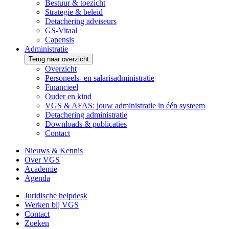
Bestuur & toezicht
Strategie & beleid
Detachering adviseurs
GS-Vitaal
Capensis
Administratie
Terug naar overzicht
Overzicht
Personeels- en salarisadministratie
Financieel
Ouder en kind
VGS & AFAS: jouw administratie in één systeem
Detachering administratie
Downloads & publicaties
Contact
Nieuws & Kennis
Over VGS
Academie
Agenda
Juridische helpdesk
Werken bij VGS
Contact
Zoeken