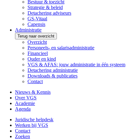
Bestuur & toezicht
Strategie & beleid
Detachering adviseurs
GS-Vitaal
Capensis
Administratie
Terug naar overzicht
Overzicht
Personeels- en salarisadministratie
Financieel
Ouder en kind
VGS & AFAS: jouw administratie in één systeem
Detachering administratie
Downloads & publicaties
Contact
Nieuws & Kennis
Over VGS
Academie
Agenda
Juridische helpdesk
Werken bij VGS
Contact
Zoeken