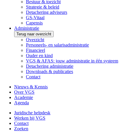
Bestuur & toezicht
Strategie & beleid
Detachering adviseurs
GS-Vitaal
Capensis
Administratie
Terug naar overzicht
Overzicht
Personeels- en salarisadministratie
Financieel
Ouder en kind
VGS & AFAS: jouw administratie in één systeem
Detachering administratie
Downloads & publicaties
Contact
Nieuws & Kennis
Over VGS
Academie
Agenda
Juridische helpdesk
Werken bij VGS
Contact
Zoeken