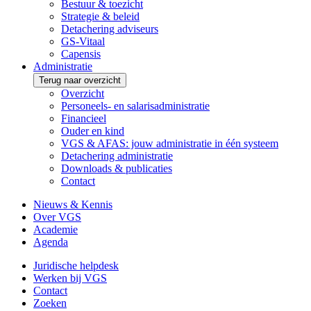
Bestuur & toezicht
Strategie & beleid
Detachering adviseurs
GS-Vitaal
Capensis
Administratie
Terug naar overzicht
Overzicht
Personeels- en salarisadministratie
Financieel
Ouder en kind
VGS & AFAS: jouw administratie in één systeem
Detachering administratie
Downloads & publicaties
Contact
Nieuws & Kennis
Over VGS
Academie
Agenda
Juridische helpdesk
Werken bij VGS
Contact
Zoeken