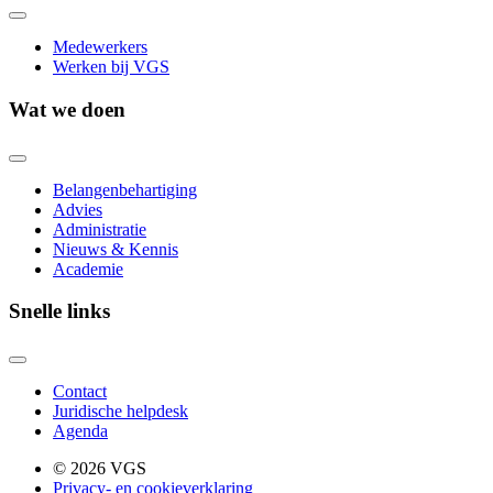
Medewerkers
Werken bij VGS
Wat we doen
Belangenbehartiging
Advies
Administratie
Nieuws & Kennis
Academie
Snelle links
Contact
Juridische helpdesk
Agenda
© 2026 VGS
Privacy- en cookieverklaring