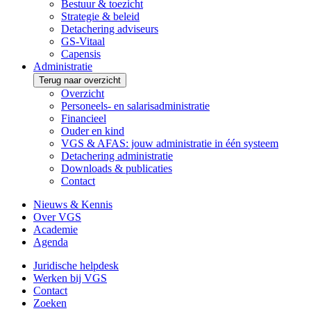
Bestuur & toezicht
Strategie & beleid
Detachering adviseurs
GS-Vitaal
Capensis
Administratie
Terug naar overzicht
Overzicht
Personeels- en salarisadministratie
Financieel
Ouder en kind
VGS & AFAS: jouw administratie in één systeem
Detachering administratie
Downloads & publicaties
Contact
Nieuws & Kennis
Over VGS
Academie
Agenda
Juridische helpdesk
Werken bij VGS
Contact
Zoeken