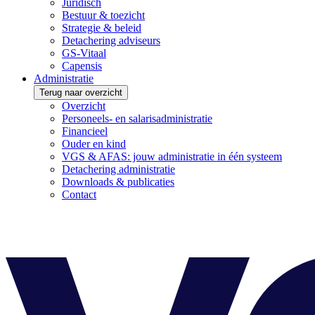
Juridisch
Bestuur & toezicht
Strategie & beleid
Detachering adviseurs
GS-Vitaal
Capensis
Administratie
Terug naar overzicht
Overzicht
Personeels- en salarisadministratie
Financieel
Ouder en kind
VGS & AFAS: jouw administratie in één systeem
Detachering administratie
Downloads & publicaties
Contact