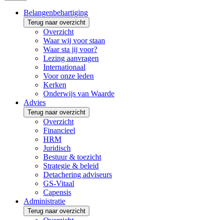
Belangenbehartiging
Terug naar overzicht
Overzicht
Waar wij voor staan
Waar sta jij voor?
Lezing aanvragen
Internationaal
Voor onze leden
Kerken
Onderwijs van Waarde
Advies
Terug naar overzicht
Overzicht
Financieel
HRM
Juridisch
Bestuur & toezicht
Strategie & beleid
Detachering adviseurs
GS-Vitaal
Capensis
Administratie
Terug naar overzicht