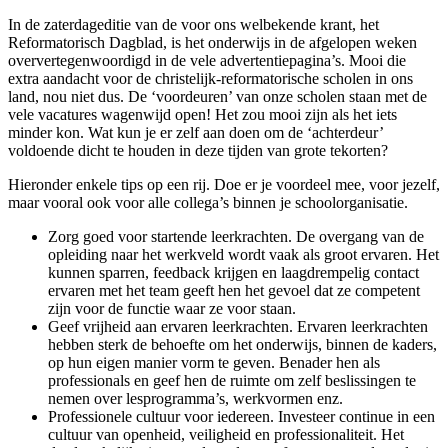
In de zaterdageditie van de voor ons welbekende krant, het
Reformatorisch Dagblad, is het onderwijs in de afgelopen weken
oververtegenwoordigd in de vele advertentiepagina’s. Mooi die
extra aandacht voor de christelijk-reformatorische scholen in ons
land, nou niet dus. De ‘voordeuren’ van onze scholen staan met de
vele vacatures wagenwijd open! Het zou mooi zijn als het iets
minder kon. Wat kun je er zelf aan doen om de ‘achterdeur’
voldoende dicht te houden in deze tijden van grote tekorten?
Hieronder enkele tips op een rij. Doe er je voordeel mee, voor jezelf,
maar vooral ook voor alle collega’s binnen je schoolorganisatie.
Zorg goed voor startende leerkrachten. De overgang van de
opleiding naar het werkveld wordt vaak als groot ervaren. Het
kunnen sparren, feedback krijgen en laagdrempelig contact
ervaren met het team geeft hen het gevoel dat ze competent
zijn voor de functie waar ze voor staan.
Geef vrijheid aan ervaren leerkrachten. Ervaren leerkrachten
hebben sterk de behoefte om het onderwijs, binnen de kaders,
op hun eigen manier vorm te geven. Benader hen als
professionals en geef hen de ruimte om zelf beslissingen te
nemen over lesprogramma’s, werkvormen enz.
Professionele cultuur voor iedereen. Investeer continue in een
cultuur van openheid, veiligheid en professionaliteit. Het