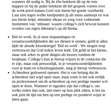
wanneer dit nodig is. Bij de één betekent dit op de rem
trappen en bij de ander betekent dit het gesprek voeren over
de werk-privé-balans.
Geef ook hierin het goede voorbeeld.
Laat zien tegen welke knelpunten jij als mens aanloopt en wat
jou hierin helpt; stimuleer elkaar en zorg voor voldoende
momenten van ‘stilstaan’ waarin collega’s zich bewust kunnen
worden van eigen dilemma’s op dit thema.
Bid en werk. In al onze inspanningen en
verantwoordelijkheden die we dienen te nemen, geldt te allen
tijde de aloude kloosterregel ‘Bid en werk’. We mogen erop
vertrouwen dat God ieders leven leidt. Dit geldt in het kleine,
maar ook zeker in grote dingen als keuzes rondom de
loopbaan. Collega’s kun je hierop wijzen in de contacten die
er zijn, maar ook persoonlijk, in je verantwoordelijkheden
voor je team en schoolorganisatie, mag je hierop vertrouwen.
Achterdeur gedoseerd openen. Het is van belang dat de
achterdeur niet wijd open staat, maar soms is het ook eerlijk
en professioneel om de achterdeur op een prettige manier wel
open te doen. Wanneer er signalen zijn dat collega’s, om
welke reden dan ook, niet meer op hun plek zitten, is het nu
ook juist de tijd om hen op een prettige en positieve wijze te
laten gaan.