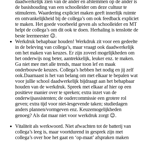
daadwerkelijk zien van de ander en afstemmen op de ander is
de basishouding van een schoolleider om deze cultuur te
stimuleren. Waardering expliciet maken geeft innerlijk ruimte
en ontvankelijkheid bij de collega’s om ook feedback expliciet
te maken. Het goede voorbeeld geven als schoolleider en MT
helpt de collega’s om dit ook te doen. Herhaling is tenslotte de
beste leermeester 😉.
Werkdruk behapbaar houden! Werkdruk zit voor een gedeelte
in de beleving van collega’s, maar vraagt ook daadwerkelijk
om het maken van keuzes. Er zijn zoveel mogelijkheden om
het onderwijs nog beter, aantrekkelijk, leuker enz. te maken.
Ga niet mee met alle trends, maar toon lef en maak
onderbouwde keuzes. Collega’s hebben het nodig en jij zelf
ook.
Daarnaast is het van belang om met elkaar te bepalen wat
voor jullie school daadwerkelijk bijdraagt aan het behapbaar
houden van de werkdruk. Spreek met elkaar af hier op een
positieve manier over te spreken; extra inzet van de
onderwijsassistenten; de oudercommissie een grotere rol
geven; extra tijd voor niet-lesgevende taken; studiedagen
anders plannen/vormgeven enz. Keuzemogelijkheden
genoeg? Als dat maar niet voor werkdruk zorgt 😉.
Vitaliteit als werkwoord. Niet afwachten tot de batterij van
collega’s leeg is, maar voortdurend in gesprek zijn met
collega’s over hoe het gaat en ‘op-maat’ afspraken maken