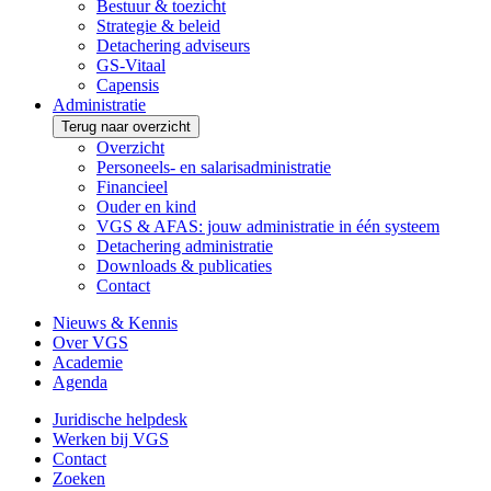
Bestuur & toezicht
Strategie & beleid
Detachering adviseurs
GS-Vitaal
Capensis
Administratie
Terug naar overzicht
Overzicht
Personeels- en salarisadministratie
Financieel
Ouder en kind
VGS & AFAS: jouw administratie in één systeem
Detachering administratie
Downloads & publicaties
Contact
Nieuws & Kennis
Over VGS
Academie
Agenda
Juridische helpdesk
Werken bij VGS
Contact
Zoeken