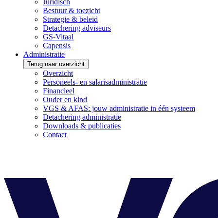
Juridisch
Bestuur & toezicht
Strategie & beleid
Detachering adviseurs
GS-Vitaal
Capensis
Administratie
Terug naar overzicht
Overzicht
Personeels- en salarisadministratie
Financieel
Ouder en kind
VGS & AFAS: jouw administratie in één systeem
Detachering administratie
Downloads & publicaties
Contact