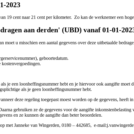
01-2023
van 19 cent naar 21 cent per kilometer. Zo kan de werknemer een hoger
edragen aan derden' (UBD) vanaf 01-01-202
 moet u misschien een aantal gegevens over deze uitbetaalde bedragen
rgerservicenummer), geboortedatum.
le kostenvergoedingen.
e als je een loonheffingsnummer hebt en je hiervoor ook aangifte moet d
ingsplichtige als je geen loonheffingsnummer hebt.
anneer deze regeling toegepast moest worden op de gegevens, heeft in
Daarna gebruiken ze de gegevens voor de aangifte inkomstenbelasting v
egevens en ze kunnen de aangifte dan beter beoordelen.
ct op met Janneke van Wingerden, 0180 – 442685, e-mail:j.vanwingerd