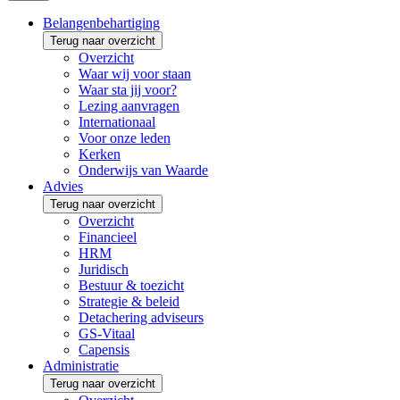
Belangenbehartiging
Terug naar overzicht
Overzicht
Waar wij voor staan
Waar sta jij voor?
Lezing aanvragen
Internationaal
Voor onze leden
Kerken
Onderwijs van Waarde
Advies
Terug naar overzicht
Overzicht
Financieel
HRM
Juridisch
Bestuur & toezicht
Strategie & beleid
Detachering adviseurs
GS-Vitaal
Capensis
Administratie
Terug naar overzicht