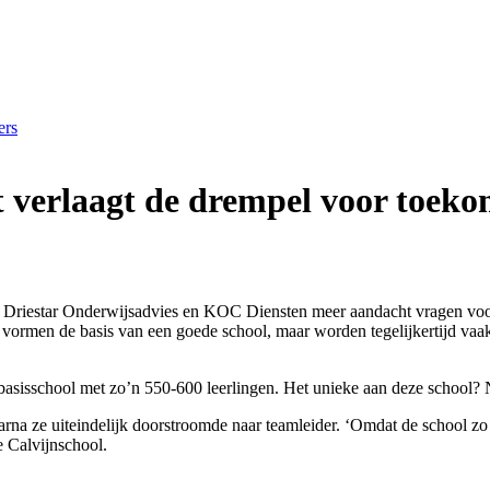
ers
t verlaagt de drempel voor toekom
riestar Onderwijsadvies en KOC Diensten meer aandacht vragen voor he
 vormen de basis van een goede school, maar worden tegelijkertijd vaak
basisschool met zo’n 550-600 leerlingen. Het unieke aan deze school? Ni
rna ze uiteindelijk doorstroomde naar teamleider. ‘Omdat de school zo 
e Calvijnschool.