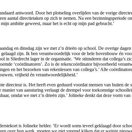
ndaard antwoord. Door het plotseling overlijden van de vorige directe
 een aantal directietaken op zich te nemen. Na een bezinningsperiode on
t mijn ambitie geweest, maar het is echt op mijn pad gebracht.’
maandag en dinsdag zijn we met z’n drieën op school. De overige dagen v
 gelaagd zijn. Ik ben verantwoordelijk voor de hele bovenbouw én voor s
 in Sliedrecht lager in de organisatie. ‘We stimuleren dat collega’s zi
noemde ‘coördinatoren’. Zo is de rekencoördinator bijvoorbeeld verantw
ingen en het bezoeken van rekenlessen van collega’s.’ Alle coördinat
ouwen, vrijheid én verantwoordelijkheid.’
e directeur is. Het heeft even geduurd voordat mensen van buiten de sch
 manier van aansturing verlaagt de drempel voor toekomstige schoollei
tsbaar, omdat we met z’n drieën zijn.’ Jolineke denkt dat deze vorm van
iderstekort is Jolineke helder. ‘Er wordt soms teveel geklaagd door scho
gen over hun werk, moeten we niet vreemd kijken dat er weinig nieuwe 