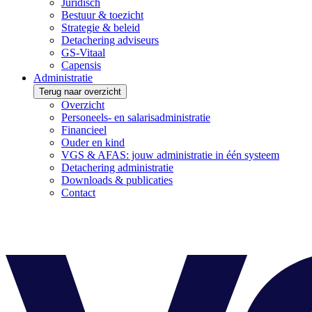
Juridisch
Bestuur & toezicht
Strategie & beleid
Detachering adviseurs
GS-Vitaal
Capensis
Administratie
Terug naar overzicht
Overzicht
Personeels- en salarisadministratie
Financieel
Ouder en kind
VGS & AFAS: jouw administratie in één systeem
Detachering administratie
Downloads & publicaties
Contact