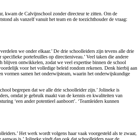
ur, kwam de Calvijnschool zonder directeur te zitten. Om de
tstond als vanzelf vanuit het team en de toezichthouder de vraag:
erdelen we onder elkaar.’ De drie schoolleiders zijn tevens alle drie
pecifieke portefeuilles op directieniveau.’ Veel taken die andere
ch blijven ontwikkelen, zodat we veel expertise binnen de school
oordelijk voor het volledige beleid rondom rekenen. Denk hierbij aan
oren vormen samen het onderwijsteam, waarin het onderwijskundige
ool begrepen dat we alle drie schoolleider zijn.’ Jolineke is
ders, omdat je gebruik maakt van de kennis en kwaliteiten van
 sturing ‘een ander potentieel aanboort’. ‘Teamleiders kunnen
olleiders.’ Het werk wordt volgens haar vaak voorgesteld als te zwaar,
aanwas is.’ Jolineke vindt dan ook dat schoolleiders naar de