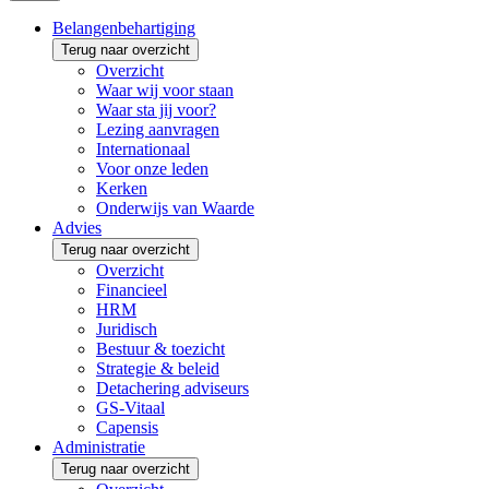
Belangenbehartiging
Terug naar overzicht
Overzicht
Waar wij voor staan
Waar sta jij voor?
Lezing aanvragen
Internationaal
Voor onze leden
Kerken
Onderwijs van Waarde
Advies
Terug naar overzicht
Overzicht
Financieel
HRM
Juridisch
Bestuur & toezicht
Strategie & beleid
Detachering adviseurs
GS-Vitaal
Capensis
Administratie
Terug naar overzicht