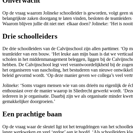
Onverwacht
Op de vraag waarom Jolineke schoolleider is geworden, volgt geen sta
belangrijkste zaken doorgang te laten vinden, besloten de teamleiders
Waarom blijven jullie dit niet met elkaar doen? Jolineke: ‘Het is nooi
Drie schoolleiders
De drie schoolleiders van de Calvijnschool zijn allen parttimer. ‘Op 
teamleider van een bouw. ‘Het leuke aan mijn baan is dat we verticaal
scholen in het middenmanagement beleggen, liggen bij de Calvijnschool
hebben. De Calvijnschool legt veel verantwoordelijkheid bij de zoge
het organiseren van nascholing, het bestuderen van nieuwe ontwikkel
beleid gevormd wordt. ‘Op deze manier geven we collega’s veel vertr
Jolineke: ‘Soms vragen mensen wie van ons drieën nu eigenlijk de écht
enthousiast over de manier waarop in Sliedrecht gewerkt wordt. ‘Deze
iedereen in je organisatie. Daarbij zijn we als organisatie minder kwe
gemakkelijker doorgroeien.’
Een prachtige baan
Op de vraag waar de sleutel ligt tot het terugdringen van het schoolle
lange werkweken en veel ‘gedoe’ aan je hoofd. ‘Als schoolleiders kla