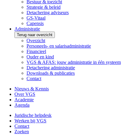
Bestuur & toezicht
Strategie & beleid
Detachering adviseurs
GS-Vitaal
Capensis
Administratie
Terug naar overzicht
Overzicht
Personeels- en salarisadministratie
Financieel
Ouder en kind
VGS & AFAS: jouw administratie in één systeem
Detachering administratie
Downloads & publicaties
Contact
Nieuws & Kennis
Over VGS
Academie
Agenda
Juridische helpdesk
Werken bij VGS
Contact
Zoeken