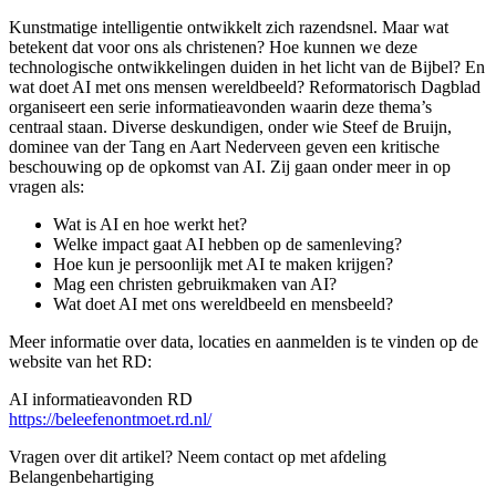
Kunstmatige intelligentie ontwikkelt zich razendsnel. Maar wat
betekent dat voor ons als christenen? Hoe kunnen we deze
technologische ontwikkelingen duiden in het licht van de Bijbel? En
wat doet AI met ons mensen wereldbeeld? Reformatorisch Dagblad
organiseert een serie informatieavonden waarin deze thema’s
centraal staan. Diverse deskundigen, onder wie Steef de Bruijn,
dominee van der Tang en Aart Nederveen geven een kritische
beschouwing op de opkomst van AI. Zij gaan onder meer in op
vragen als:
Wat is AI en hoe werkt het?
Welke impact gaat AI hebben op de samenleving?
Hoe kun je persoonlijk met AI te maken krijgen?
Mag een christen gebruikmaken van AI?
Wat doet AI met ons wereldbeeld en mensbeeld?
Meer informatie over data, locaties en aanmelden is te vinden op de
website van het RD:
AI informatieavonden RD
https://beleefenontmoet.rd.nl/
Vragen over dit artikel?
Neem contact op met afdeling
Belangenbehartiging