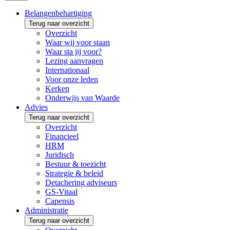
Belangenbehartiging
Terug naar overzicht
Overzicht
Waar wij voor staan
Waar sta jij voor?
Lezing aanvragen
Internationaal
Voor onze leden
Kerken
Onderwijs van Waarde
Advies
Terug naar overzicht
Overzicht
Financieel
HRM
Juridisch
Bestuur & toezicht
Strategie & beleid
Detachering adviseurs
GS-Vitaal
Capensis
Administratie
Terug naar overzicht