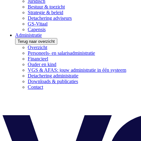
Juridisch
Bestuur & toezicht
Strategie & beleid
Detachering adviseurs
GS-Vitaal
Capensis
Administratie
Terug naar overzicht
Overzicht
Personeels- en salarisadministratie
Financieel
Ouder en kind
VGS & AFAS: jouw administratie in één systeem
Detachering administratie
Downloads & publicaties
Contact