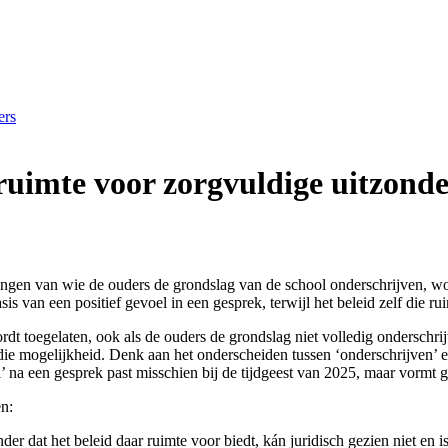
ers
 ruimte voor zorgvuldige uitzond
ingen van wie de ouders de grondslag van de school onderschrijven, worde
 van een positief gevoel in een gesprek, terwijl het beleid zelf die rui
 wordt toegelaten, ook als de ouders de grondslag niet volledig onderschr
 in die mogelijkheid. Denk aan het onderscheiden tussen ‘onderschrijven’
 een gesprek past misschien bij de tijdgeest van 2025, maar vormt geen
en:
r dat het beleid daar ruimte voor biedt, kán juridisch gezien niet en i