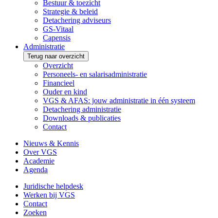
Bestuur & toezicht
Strategie & beleid
Detachering adviseurs
GS-Vitaal
Capensis
Administratie
Terug naar overzicht
Overzicht
Personeels- en salarisadministratie
Financieel
Ouder en kind
VGS & AFAS: jouw administratie in één systeem
Detachering administratie
Downloads & publicaties
Contact
Nieuws & Kennis
Over VGS
Academie
Agenda
Juridische helpdesk
Werken bij VGS
Contact
Zoeken