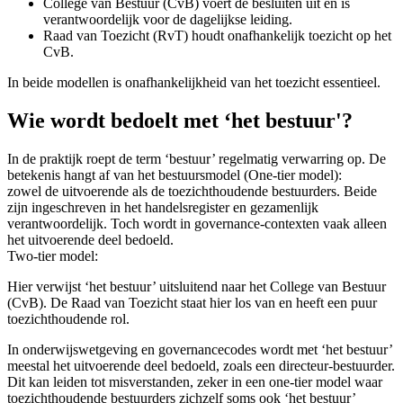
College van Bestuur (CvB) voert de besluiten uit en is
verantwoordelijk voor de dagelijkse leiding.
Raad van Toezicht (RvT) houdt onafhankelijk toezicht op het
CvB.
In beide modellen is onafhankelijkheid van het toezicht essentieel.
Wie wordt bedoelt met ‘het bestuur'?
In de praktijk roept de term ‘bestuur’ regelmatig verwarring op. De
betekenis hangt af van het bestuursmodel (One-tier model):
zowel de uitvoerende als de toezichthoudende bestuurders. Beide
zijn ingeschreven in het handelsregister en gezamenlijk
verantwoordelijk. Toch wordt in governance-contexten vaak alleen
het uitvoerende deel bedoeld.
Two-tier model:
Hier verwijst ‘het bestuur’ uitsluitend naar het College van Bestuur
(CvB). De Raad van Toezicht staat hier los van en heeft een puur
toezichthoudende rol.
In onderwijswetgeving en governancecodes wordt met ‘het bestuur’
meestal het uitvoerende deel bedoeld, zoals een directeur-bestuurder.
Dit kan leiden tot misverstanden, zeker in een one-tier model waar
toezichthoudende bestuurders zichzelf soms ook ‘het bestuur’