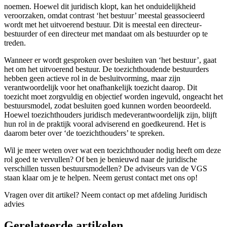
noemen. Hoewel dit juridisch klopt, kan het onduidelijkheid
veroorzaken, omdat contrast ‘het bestuur’ meestal geassocieerd
wordt met het uitvoerend bestuur. Dit is meestal een directeur-
bestuurder of een directeur met mandaat om als bestuurder op te
treden.
Wanneer er wordt gesproken over besluiten van ‘het bestuur’, gaat
het om het uitvoerend bestuur. De toezichthoudende bestuurders
hebben geen actieve rol in de besluitvorming, maar zijn
verantwoordelijk voor het onafhankelijk toezicht daarop. Dit
toezicht moet zorgvuldig en objectief worden ingevuld, ongeacht het
bestuursmodel, zodat besluiten goed kunnen worden beoordeeld.
Hoewel toezichthouders juridisch medeverantwoordelijk zijn, blijft
hun rol in de praktijk vooral adviserend en goedkeurend. Het is
daarom beter over ‘de toezichthouders’ te spreken.
Wil je meer weten over wat een toezichthouder nodig heeft om deze
rol goed te vervullen? Of ben je benieuwd naar de juridische
verschillen tussen bestuursmodellen? De adviseurs van de VGS
staan klaar om je te helpen. Neem gerust contact met ons op!
Vragen over dit artikel?
Neem contact op met afdeling Juridisch
advies
Gerelateerde artikelen