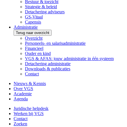
Bestuur & toezicht
Strategie & beleid
Detachering adviseurs
GS-Vitaal
Capensis
Administratie
Terug naar overzicht
Overzicht
Personeels- en salarisadministratie
Financieel
Ouder en kind
VGS & AFAS: jouw administratie in één systeem
Detachering administratie
Downloads & publicaties
Contact
Nieuws & Kennis
Over VGS
Academie
Agenda
Juridische helpdesk
Werken bij VGS
Contact
Zoeken