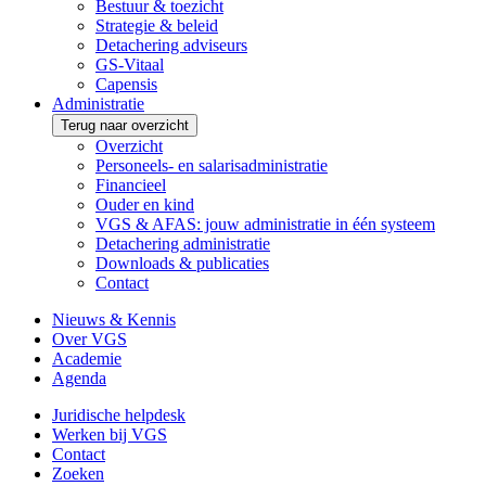
Bestuur & toezicht
Strategie & beleid
Detachering adviseurs
GS-Vitaal
Capensis
Administratie
Terug naar overzicht
Overzicht
Personeels- en salarisadministratie
Financieel
Ouder en kind
VGS & AFAS: jouw administratie in één systeem
Detachering administratie
Downloads & publicaties
Contact
Nieuws & Kennis
Over VGS
Academie
Agenda
Juridische helpdesk
Werken bij VGS
Contact
Zoeken