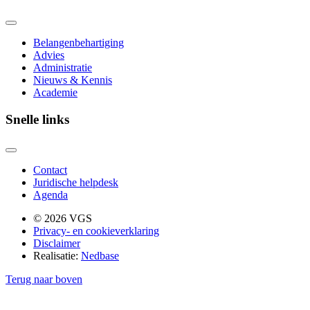
Belangenbehartiging
Advies
Administratie
Nieuws & Kennis
Academie
Snelle links
Contact
Juridische helpdesk
Agenda
© 2026 VGS
Privacy- en cookieverklaring
Disclaimer
Realisatie:
Nedbase
Terug naar boven