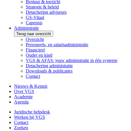
Bestuur & toezicht
Strategie & beleid
Detachering adviseurs
GS-Vitaal
Capensis
Administratie
Terug naar overzicht
Overzicht
Personeels- en salarisadministratie
Financieel
Ouder en kind
VGS & AFAS: jouw administratie in één systeem
Detachering administratie
Downloads & publicaties
Contact
Nieuws & Kennis
Over VGS
Academie
Agenda
Juridische helpdesk
Werken bij VGS
Contact
Zoeken