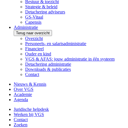
Bestuur & toezicht
Strategie & beleid
Detachering adviseurs
GS-Vitaal
Capensis
Administratie
Terug naar overzicht
Overzicht
Personeels- en salarisadministratie
Financieel
Ouder en kind
VGS & AFAS: jouw administratie in één systeem
Detachering administratie
Downloads & publicaties
Contact
Nieuws & Kennis
Over VGS
Academie
Agenda
Juridische helpdesk
Werken bij VGS
Contact
Zoeken