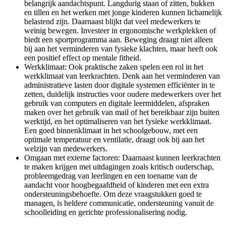
belangrijk aandachtspunt. Langdurig staan of zitten, bukken
en tillen en het werken met jonge kinderen kunnen lichamelijk
belastend zijn. Daarnaast blijkt dat veel medewerkers te
weinig bewegen. Investeer in ergonomische werkplekken of
biedt een sportprogramma aan. Beweging draagt niet alleen
bij aan het verminderen van fysieke klachten, maar heeft ook
een positief effect op mentale fitheid.
Werkklimaat:
Ook praktische zaken spelen een rol in het
werkklimaat van leerkrachten. Denk aan het verminderen van
administratieve lasten door digitale systemen efficiënter in te
zetten, duidelijk instructies voor oudere medewerkers over het
gebruik van computers en digitale leermiddelen, afspraken
maken over het gebruik van mail of het bereikbaar zijn buiten
werktijd, en het optimaliseren van het fysieke werkklimaat.
Een goed binnenklimaat in het schoolgebouw, met een
optimale temperatuur en ventilatie, draagt ook bij aan het
welzijn van medewerkers.
Omgaan met externe factoren:
Daarnaast kunnen leerkrachten
te maken krijgen met uitdagingen zoals kritisch ouderschap,
probleemgedrag van leerlingen en een toename van de
aandacht voor hoogbegaafdheid of kinderen met een extra
ondersteuningsbehoefte. Om deze vraagstukken goed te
managen, is heldere communicatie, ondersteuning vanuit de
schoolleiding en gerichte professionalisering nodig.