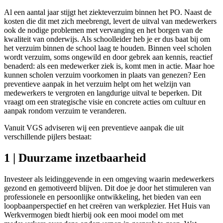
Al een aantal jaar stijgt het ziekteverzuim binnen het PO. Naast de
kosten die dit met zich meebrengt, levert de uitval van medewerkers
ook de nodige problemen met vervanging en het borgen van de
kwaliteit van onderwijs. Als schoolleider heb je er dus baat bij om
het verzuim binnen de school laag te houden. Binnen veel scholen
wordt verzuim, soms ongewild en door gebrek aan kennis, reactief
benaderd: als een medewerker ziek is, komt men in actie. Maar hoe
kunnen scholen verzuim voorkomen in plaats van genezen? Een
preventieve aanpak in het verzuim helpt om het welzijn van
medewerkers te vergroten en langdurige uitval te beperken. Dit
vraagt om een strategische visie en concrete acties om cultuur en
aanpak rondom verzuim te veranderen.
Vanuit VGS adviseren wij een preventieve aanpak die uit
verschillende pijlers bestaat:
1 | Duurzame inzetbaarheid
Investeer als leidinggevende in een omgeving waarin medewerkers
gezond en gemotiveerd blijven. Dit doe je door het stimuleren van
professionele en persoonlijke ontwikkeling, het bieden van een
loopbaanperspectief en het creëren van werkplezier. Het Huis van
Werkvermogen biedt hierbij ook een mooi model om met