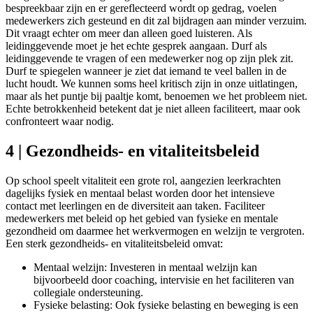
bespreekbaar zijn en er gereflecteerd wordt op gedrag, voelen
medewerkers zich gesteund en dit zal bijdragen aan minder verzuim.
Dit vraagt echter om meer dan alleen goed luisteren. Als
leidinggevende moet je het echte gesprek aangaan. Durf als
leidinggevende te vragen of een medewerker nog op zijn plek zit.
Durf te spiegelen wanneer je ziet dat iemand te veel ballen in de
lucht houdt. We kunnen soms heel kritisch zijn in onze uitlatingen,
maar als het puntje bij paaltje komt, benoemen we het probleem niet.
Echte betrokkenheid betekent dat je niet alleen faciliteert, maar ook
confronteert waar nodig.
4 | Gezondheids- en vitaliteitsbeleid
Op school speelt vitaliteit een grote rol, aangezien leerkrachten
dagelijks fysiek en mentaal belast worden door het intensieve
contact met leerlingen en de diversiteit aan taken. Faciliteer
medewerkers met beleid op het gebied van fysieke en mentale
gezondheid om daarmee het werkvermogen en welzijn te vergroten.
Een sterk gezondheids- en vitaliteitsbeleid omvat:
Mentaal welzijn: Investeren in mentaal welzijn kan
bijvoorbeeld door coaching, intervisie en het faciliteren van
collegiale ondersteuning.
Fysieke belasting:
Ook fysieke belasting en beweging is een