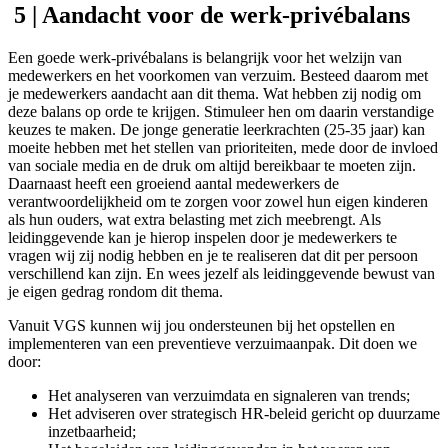
5 | Aandacht voor de werk-privébalans
Een goede werk-privébalans is belangrijk voor het welzijn van
medewerkers en het voorkomen van verzuim. Besteed daarom met
je medewerkers aandacht aan dit thema. Wat hebben zij nodig om
deze balans op orde te krijgen. Stimuleer hen om daarin verstandige
keuzes te maken. De jonge generatie leerkrachten (25-35 jaar) kan
moeite hebben met het stellen van prioriteiten, mede door de invloed
van sociale media en de druk om altijd bereikbaar te moeten zijn.
Daarnaast heeft een groeiend aantal medewerkers de
verantwoordelijkheid om te zorgen voor zowel hun eigen kinderen
als hun ouders, wat extra belasting met zich meebrengt. Als
leidinggevende kan je hierop inspelen door je medewerkers te
vragen wij zij nodig hebben en je te realiseren dat dit per persoon
verschillend kan zijn. En wees jezelf als leidinggevende bewust van
je eigen gedrag rondom dit thema.
Vanuit VGS kunnen wij jou ondersteunen bij het opstellen en
implementeren van een preventieve verzuimaanpak. Dit doen we
door:
Het analyseren van verzuimdata en signaleren van trends;
Het adviseren over strategisch HR-beleid gericht op duurzame
inzetbaarheid;