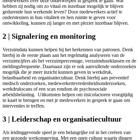
medewerkers over deze onderwerpen in gesprek te gaan. Wat
hebben zij nodig om zo vitaal en inzetbaar mogelijk te blijven
gedurende hun werkende leven? Door medewerkers actief te
ondersteunen in hun vitaliteit en hen ruimte te geven voor
ontwikkeling, kunnen zij langer en met plezier inzetbaar blijven.
2 | Signalering en monitoring
Verzuimdata kunnen helpen bij het herkennen van patronen. Denk
hierbij in de eerste plaats aan het regelmatig analyseren van de
verzuimcijfers als het verzuimpercentage, verzuimduurklassen en de
meldingsfrequentie. Daarnaast zijn er ook aanvullende onderzoeken
mogelijk die je meer inzicht kunnen geven in werkdruk,
belastbaarheid en organisatiecultuur. Denk hierbij aan preventief
medisch onderzoeken, medewerkertevredenheidsonderzoeken,
werkdrukscans of een scan rondom de psychosociale
arbeidsbelasting. Uitkomsten helpen om risicofactoren vroegtijdig
in kaart te brengen en met je medewerkers in gesprek te gaan om
interventies te treffen.
3 | Leiderschap en organisatiecultuur
Als leidinggevende speel je een belangrijke rol in het creëren van
een gezonde werkomgeving. Met een open cultuur waarin dingen