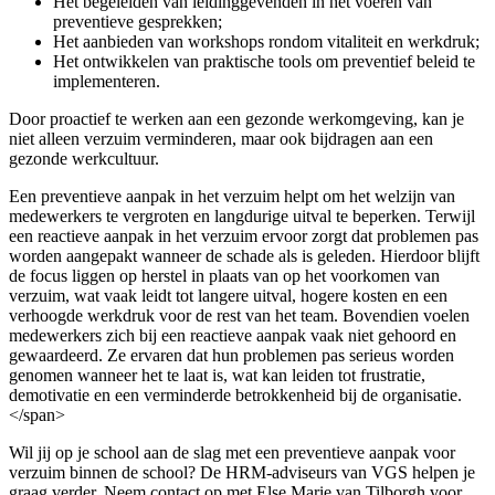
Het begeleiden van leidinggevenden in het voeren van
preventieve gesprekken;
Het aanbieden van workshops rondom vitaliteit en werkdruk;
Het ontwikkelen van praktische tools om preventief beleid te
implementeren.
Door proactief te werken aan een gezonde werkomgeving, kan je
niet alleen verzuim verminderen, maar ook bijdragen aan een
gezonde werkcultuur.
Een preventieve aanpak in het verzuim helpt om het welzijn van
medewerkers te vergroten en langdurige uitval te beperken. Terwijl
een reactieve aanpak in het verzuim ervoor zorgt dat problemen pas
worden aangepakt wanneer de schade als is geleden. Hierdoor blijft
de focus liggen op herstel in plaats van op het voorkomen van
verzuim, wat vaak leidt tot langere uitval, hogere kosten en een
verhoogde werkdruk voor de rest van het team. Bovendien voelen
medewerkers zich bij een reactieve aanpak vaak niet gehoord en
gewaardeerd. Ze ervaren dat hun problemen pas serieus worden
genomen wanneer het te laat is, wat kan leiden tot frustratie,
demotivatie en een verminderde betrokkenheid bij de organisatie.
</span>
Wil jij op je school aan de slag met een preventieve aanpak voor
verzuim binnen de school? De HRM-adviseurs van VGS helpen je
graag verder. Neem contact op met Else Marie van Tilborgh voor