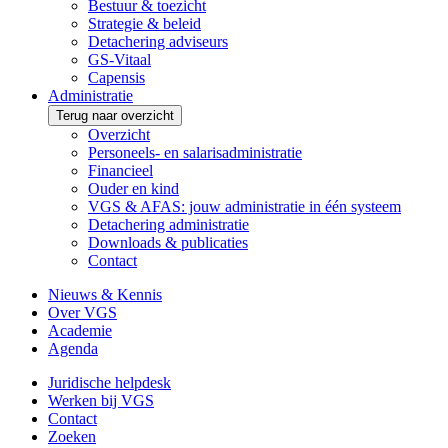
Bestuur & toezicht
Strategie & beleid
Detachering adviseurs
GS-Vitaal
Capensis
Administratie
Terug naar overzicht
Overzicht
Personeels- en salarisadministratie
Financieel
Ouder en kind
VGS & AFAS: jouw administratie in één systeem
Detachering administratie
Downloads & publicaties
Contact
Nieuws & Kennis
Over VGS
Academie
Agenda
Juridische helpdesk
Werken bij VGS
Contact
Zoeken