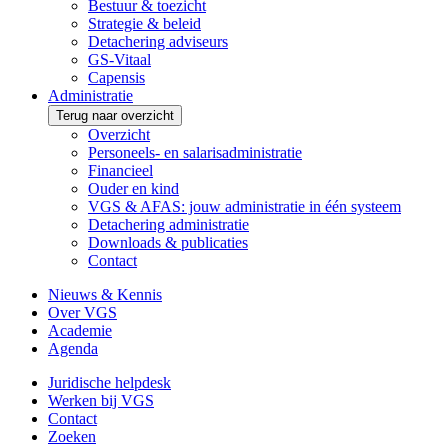
Bestuur & toezicht
Strategie & beleid
Detachering adviseurs
GS-Vitaal
Capensis
Administratie
Terug naar overzicht
Overzicht
Personeels- en salarisadministratie
Financieel
Ouder en kind
VGS & AFAS: jouw administratie in één systeem
Detachering administratie
Downloads & publicaties
Contact
Nieuws & Kennis
Over VGS
Academie
Agenda
Juridische helpdesk
Werken bij VGS
Contact
Zoeken