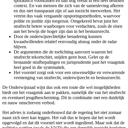
sporadisch voorkomen en dan nog veelal in een heel besloten
context. En van mensen die zich van de samenleving afkeren
en dus niet transparant zijn of aan toezicht meewerken. Het
vereist dus vaak vergaande opsporingsmethoden, waarvoor
politie en justitie zijn toegerust. Omgekeerd bevat juist het
strafrecht betere waarborgen voor verdachten, zoals de eisen
aan het bewijs die hoger zijn dan in het bestuursrecht.
Door de onderwijsrechtelijke benadering kunnen
kwaadwillenden relatief eenvoudig alsnog onder de radar
blijven.
De argumenten die de toelichting aanvoert waarom het
strafrecht tekortschiet, snijden geen hout. Gelet op de
bestaande strafbepalingen en jurisprudentie past het vraagstuk
heel goed in die systematiek.
Het voorstel zorgt ook voor een onwenselijke en verwarrende
vermenging van strafrecht, onderwijsrecht en bestuursrecht.
De Onderwijsraad wijst dus ook een route die wel mogelijkheden
biedt om het vraagstuk aan te pakken, namelijk die van het strafrecht
en eventueel jeugdbescherming. Dit in combinatie met een duidelijk
en nauw omschreven verbod.
Het advies is zodanig onderbouwd dat de regering het niet zomaar
naast zich neer kan leggen. Het valt dus te hopen dat het wordt
opgevolgd en dat dit voorstel niet wordt ingediend. Maar ook dat de
politieke partijen (zoals de VVD) die een dergelijk toezicht bepleiten