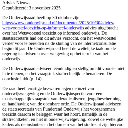
Advies
Nieuws
Gepubliceerd: 3 november 2025
De Onderwijsraad heeft op 30 oktober zijn
https://www.onderwijsraad.nl/documenten/2025/10/30/advies-
wetsvoorstel-toezicht-op-informeel-onderwijs
advies uitgebracht
over het Wetsvoorstel toezicht op informeel onderwijs. De
staatssecretaris had om dit advies verzocht, om het wetsvoorstel
verder voor te bereiden na de sluiting van de internetconsultatie
begin dit jaar. De Onderwijsraad heeft de wettelijke taak om de
regering te adviseren over wetgeving op het terrein van het
onderwijs.
De Onderwijsraad adviseert éénduidig en stellig om dit voorstel niet
in te dienen, en het vraagstuk strafrechtelijk te benaderen. De
conclusie luidt (p. 14):
De raad heeft ernstige bezwaren tegen de inzet van
onderwijswetgeving en de Onderwijsinspectie voor een
maatschappelijk vraagstuk van deradicaliseren, jeugdbescherming
en handhaving van de openbare orde. De Onderwijsraad adviseert
de staatssecretaris van Funderend Onderwijs het voorgenomen
toezicht daarom te beleggen waar het hoort, namelijk in de
strafrechtketen, en niet in onderwijswetgeving. Zowel de wettelijke
kaders als de instanties in het domein van het strafrecht zijn hiervoor