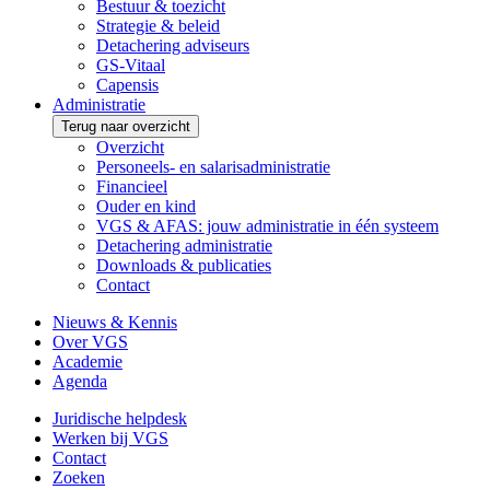
Bestuur & toezicht
Strategie & beleid
Detachering adviseurs
GS-Vitaal
Capensis
Administratie
Terug naar overzicht
Overzicht
Personeels- en salarisadministratie
Financieel
Ouder en kind
VGS & AFAS: jouw administratie in één systeem
Detachering administratie
Downloads & publicaties
Contact
Nieuws & Kennis
Over VGS
Academie
Agenda
Juridische helpdesk
Werken bij VGS
Contact
Zoeken