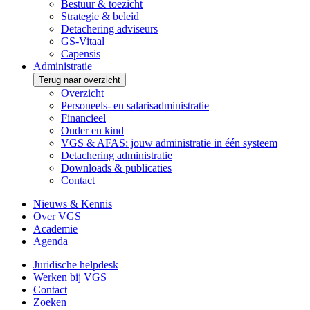
Bestuur & toezicht
Strategie & beleid
Detachering adviseurs
GS-Vitaal
Capensis
Administratie
Terug naar overzicht
Overzicht
Personeels- en salarisadministratie
Financieel
Ouder en kind
VGS & AFAS: jouw administratie in één systeem
Detachering administratie
Downloads & publicaties
Contact
Nieuws & Kennis
Over VGS
Academie
Agenda
Juridische helpdesk
Werken bij VGS
Contact
Zoeken