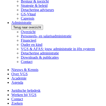
Bestuur & toezicht
Strategie & beleid
Detachering adviseurs
GS-Vitaal
Capensis
Administratie
Terug naar overzicht
Overzicht
Personeels- en salarisadministratie
Financieel
Ouder en kind
VGS & AFAS: jouw administratie in één systeem
Detachering administratie
Downloads & publicaties
Contact
Nieuws & Kennis
Over VGS
Academie
Agenda
Juridische helpdesk
Werken bij VGS
Contact
Zoeken