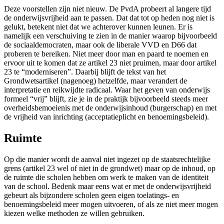
Deze voorstellen zijn niet nieuw. De PvdA probeert al langere tijd
de onderwijsvrijheid aan te passen. Dat dat tot op heden nog niet is
gelukt, betekent niet dat we achterover kunnen leunen. Er is
namelijk een verschuiving te zien in de manier waarop bijvoorbeeld
de sociaaldemocraten, maar ook de liberale VVD en D66 dat
proberen te bereiken. Niet meer door man en paard te noemen en
ervoor uit te komen dat ze artikel 23 niet pruimen, maar door artikel
23 te “moderniseren”. Daarbij blijft de tekst van het
Grondwetsartikel (nagenoeg) hetzelfde, maar verandert de
interpretatie en reikwijdte radicaal. Waar het geven van onderwijs
formeel “vrij” blijft, zie je in de praktijk bijvoorbeeld steeds meer
overheidsbemoeienis met de onderwijsinhoud (burgerschap) en met
de vrijheid van inrichting (acceptatieplicht en benoemingsbeleid).
Ruimte
Op die manier wordt de aanval niet ingezet op de staatsrechtelijke
grens (artikel 23 wel of niet in de grondwet) maar op de inhoud, op
de ruimte die scholen hebben om werk te maken van de identiteit
van de school. Bedenk maar eens wat er met de onderwijsvrijheid
gebeurt als bijzondere scholen geen eigen toelatings- en
benoemingsbeleid meer mogen uitvoeren, of als ze niet meer mogen
kiezen welke methoden ze willen gebruiken.