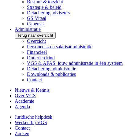
Bestuur & toezicht
Strategie & beleid
Detachering adviseurs
GS-Vitaal
Capensis
Administratie
Terug naar overzicht
Overzicht
Personeels- en salarisadministratie
Financieel
Ouder en kind
VGS & AFAS: jouw administratie in één systeem
Detachering administratie
Downloads & publicaties
Contact
Nieuws & Kennis
Over VGS
Academie
Agenda
Juridische helpdesk
Werken bij VGS
Contact
Zoeken