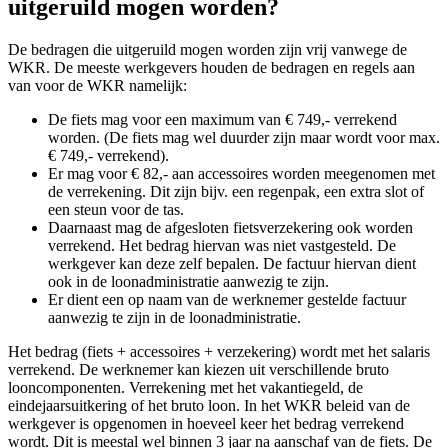
uitgeruild mogen worden?
De bedragen die uitgeruild mogen worden zijn vrij vanwege de
WKR. De meeste werkgevers houden de bedragen en regels aan
van voor de WKR namelijk:
De fiets mag voor een maximum van € 749,- verrekend
worden. (De fiets mag wel duurder zijn maar wordt voor max.
€ 749,- verrekend).
Er mag voor € 82,- aan accessoires worden meegenomen met
de verrekening. Dit zijn bijv. een regenpak, een extra slot of
een steun voor de tas.
Daarnaast mag de afgesloten fietsverzekering ook worden
verrekend. Het bedrag hiervan was niet vastgesteld. De
werkgever kan deze zelf bepalen. De factuur hiervan dient
ook in de loonadministratie aanwezig te zijn.
Er dient een op naam van de werknemer gestelde factuur
aanwezig te zijn in de loonadministratie.
Het bedrag (fiets + accessoires + verzekering) wordt met het salaris
verrekend. De werknemer kan kiezen uit verschillende bruto
looncomponenten. Verrekening met het vakantiegeld, de
eindejaarsuitkering of het bruto loon. In het WKR beleid van de
werkgever is opgenomen in hoeveel keer het bedrag verrekend
wordt. Dit is meestal wel binnen 3 jaar na aanschaf van de fiets. De