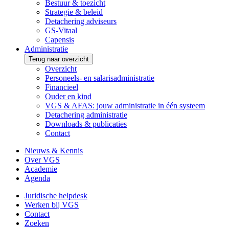
Bestuur & toezicht
Strategie & beleid
Detachering adviseurs
GS-Vitaal
Capensis
Administratie
Terug naar overzicht
Overzicht
Personeels- en salarisadministratie
Financieel
Ouder en kind
VGS & AFAS: jouw administratie in één systeem
Detachering administratie
Downloads & publicaties
Contact
Nieuws & Kennis
Over VGS
Academie
Agenda
Juridische helpdesk
Werken bij VGS
Contact
Zoeken