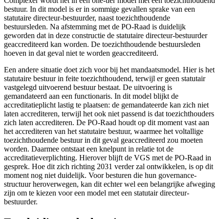
Complexer wordt het in een one-tier model met een toezichthoudend
bestuur. In dit model is er in sommige gevallen sprake van een
statutaire directeur-bestuurder, naast toezichthoudende
bestuursleden. Na afstemming met de PO-Raad is duidelijk
geworden dat in deze constructie de statutaire directeur-bestuurder
geaccrediteerd kan worden. De toezichthoudende bestuursleden
hoeven in dat geval niet te worden geaccrediteerd.
Een andere situatie doet zich voor bij het mandaatsmodel. Hier is het
statutaire bestuur in feite toezichthoudend, terwijl er geen statutair
vastgelegd uitvoerend bestuur bestaat. De uitvoering is
gemandateerd aan een functionaris. In dit model blijkt de
accreditatieplicht lastig te plaatsen: de gemandateerde kan zich niet
laten accrediteren, terwijl het ook niet passend is dat toezichthouders
zich laten accrediteren. De PO-Raad houdt op dit moment vast aan
het accrediteren van het statutaire bestuur, waarmee het voltallige
toezichthoudende bestuur in dit geval geaccrediteerd zou moeten
worden. Daarmee ontstaat een knelpunt in relatie tot de
accreditatieverplichting. Hierover blijft de VGS met de PO-Raad in
gesprek. Hoe dit zich richting 2031 verder zal ontwikkelen, is op dit
moment nog niet duidelijk. Voor besturen die hun governance-
structuur heroverwegen, kan dit echter wel een belangrijke afweging
zijn om te kiezen voor een model met een statutair directeur-
bestuurder.