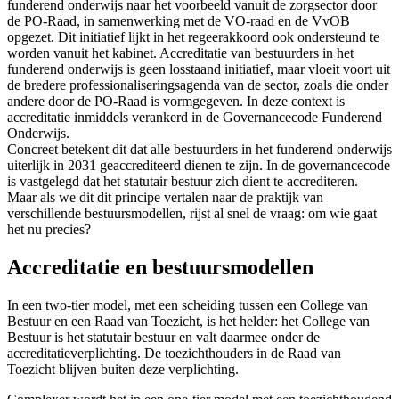
funderend onderwijs naar het voorbeeld vanuit de zorgsector door
de PO-Raad, in samenwerking met de VO-raad en de VvOB
opgezet. Dit initiatief lijkt in het regeerakkoord ook ondersteund te
worden vanuit het kabinet. Accreditatie van bestuurders in het
funderend onderwijs is geen losstaand initiatief, maar vloeit voort uit
de bredere professionaliseringsagenda van de sector, zoals die onder
andere door de PO-Raad is vormgegeven. In deze context is
accreditatie inmiddels verankerd in de Governancecode Funderend
Onderwijs.
Concreet betekent dit dat alle bestuurders in het funderend onderwijs
uiterlijk in 2031 geaccrediteerd dienen te zijn. In de governancecode
is vastgelegd dat het statutair bestuur zich dient te accrediteren.
Maar als we dit dit principe vertalen naar de praktijk van
verschillende bestuursmodellen, rijst al snel de vraag: om wie gaat
het nu precies?
Accreditatie en bestuursmodellen
In een two-tier model, met een scheiding tussen een College van
Bestuur en een Raad van Toezicht, is het helder: het College van
Bestuur is het statutair bestuur en valt daarmee onder de
accreditatieverplichting. De toezichthouders in de Raad van
Toezicht blijven buiten deze verplichting.