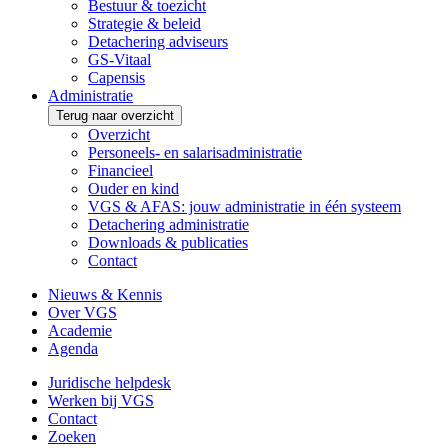
Bestuur & toezicht
Strategie & beleid
Detachering adviseurs
GS-Vitaal
Capensis
Administratie
Terug naar overzicht
Overzicht
Personeels- en salarisadministratie
Financieel
Ouder en kind
VGS & AFAS: jouw administratie in één systeem
Detachering administratie
Downloads & publicaties
Contact
Nieuws & Kennis
Over VGS
Academie
Agenda
Juridische helpdesk
Werken bij VGS
Contact
Zoeken