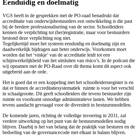
Eenduidig en doelmatig
VGS heeft in de gesprekken met de PO-raad benadrukt dat
accreditatie van onderwijsbestuurders een ontwikkeling is die past
bij de bredere professionalisering van de sector. Schoolleiders
kennen de verplichting tot (her)registratie, maar voor bestuurders
bestond deze verplichting nog niet.
Tegelijkertijd moet het systeem eenduidig en doelmatig zijn en
daadwerkelijk bijdragen aan beter onderwijs. Voorkomen moet
worden dat het ‘vinkje’ van de accreditatie leidt tot een
schijnwerkelijkheid van het uitsluiten van risico’s. In de podcast die
wij opnamen met de PO-Raad over dit thema komt dit aspect ook
uitgebreid aan de orde.
Het is goed dat er een koppeling met het schoolleidersregister is en
dat er binnen de accreditatiesystematiek ruimte is voor het verschil
in schaalgrootte. Dit geeft schoolleiders die tevens bestuurder zijn
ruimte en voorkomt onnodige administratieve lasten. We hebben
tevens aandacht gevraagd voor de diversiteit in bestuursmodellen.
De komende jaren, richting de volledige invoering in 2031, zal
verdere uitwerking op het punt van de bestuursmodellen nodig
blijven. Daarbij is het van belang dat de praktijk van besturen en de
bedoeling van de governancecode met elkaar in balans blijven.